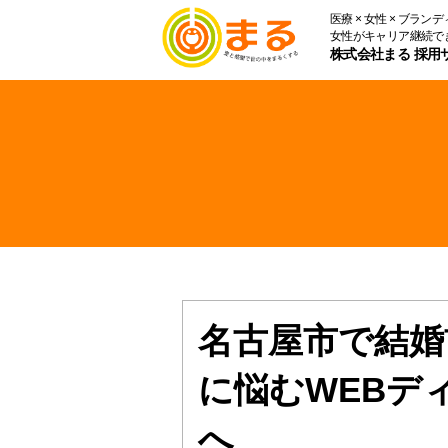
医療 × 女性 × ブラン
女性がキャリア継続で
株式会社まる
採用
名古屋市で結婚
に悩むWEBデ
へ