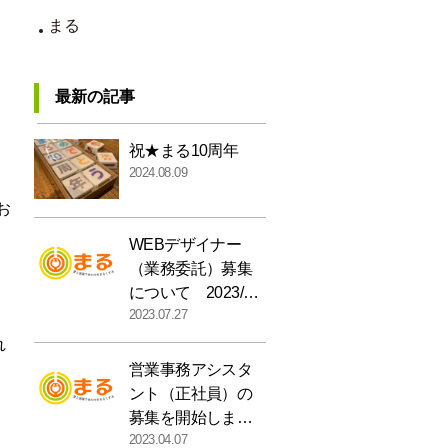
まる
最新の記事
祝★まる10周年
2024.08.09
お
WEBデザイナー
（業務委託）募集
について 2023/07/
2023.07.27
27受付終了
れ
営業事務アシスタ
ント（正社員）の
募集を開始しまし
2023.04.07
た ※2023/04/07募